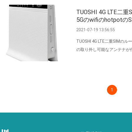
TUOSHI 4G LTE二
5Gのwifiのhotp
いている多simのル
2021-07-19 13:56:55
TUOSHI 4G LTE二重SIMのルー
の取り外し可能なアンテナが付
1
 Ltd