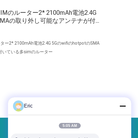
重SIMのルーター2* 2100mAh電池2.4G
otのSMAの取り外し可能なアンテナが付
ーター
ター2* 2100mAh電池2.4G 5GのwifiのhotpotのSMA
いている多simのルーター
Eric
5:05 AM
メッセージ