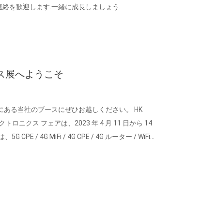
 連絡を歓迎します.一緒に成長しましょう.
ス展へようこそ
2 にある当社のブースにぜひお越しください。 HK
エレクトロニクス フェアは、2023 年 4 月 11 日から 14
E / 4G MiFi / 4G CPE / 4G ルーター / WiFi
ルーター / IoT などに特化したメーカーです。 展示会でお会
、貴社と長期的なビジネス関係を築くことを期待し
 深セン Tuoshi ネットワーク通信株式会社...