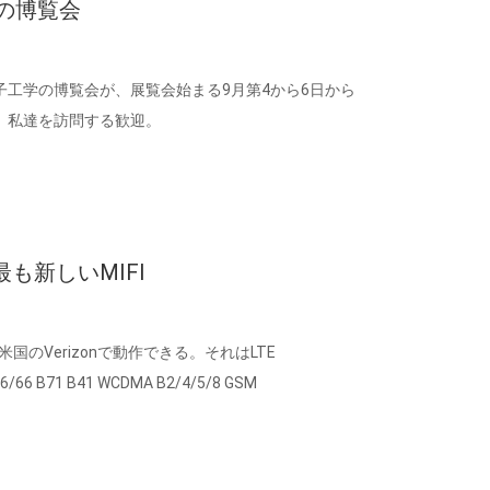
学の博覧会
子工学の博覧会が、展覧会始まる9月第4から6日から
10。私達を訪問する歓迎。
も新しいMIFI
&T、米国のVerizonで動作できる。それはLTE
26/66 B71 B41 WCDMA B2/4/5/8 GSM