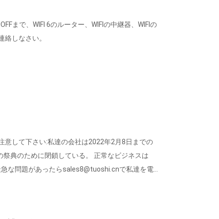
FFまで、WIFI 6のルーター、WIFIの中継器、WIFIの
連絡しなさい。
意して下さい:私達の会社は2022年2月8日までの
正月の祭典のために閉鎖している。 正常なビジネスは
急な問題があったらsales8@tuoshi.cnで私達を電子
たにできるだけ早く戻る。 よい点。 ...