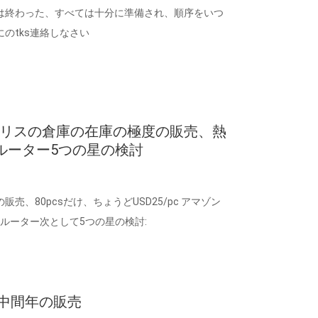
は終わった、すべては十分に準備され、順序をいつ
のtks連絡しなさい
ギリスの倉庫の在庫の極度の販売、熱
ルーター5つの星の検討
売、80pcsだけ、ちょうどUSD25/pc アマゾン
のルーター次として5つの星の検討:
の中間年の販売