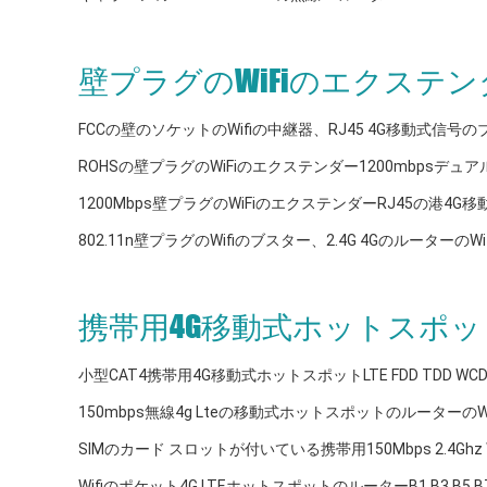
壁プラグのWiFiのエクステン
FCCの壁のソケットのWifiの中継器、RJ45 4G移動式信号
ROHSの壁プラグのWiFiのエクステンダー1200mbpsデュア
1200Mbps壁プラグのWiFiのエクステンダーRJ45の港4
802.11n壁プラグのWifiのブスター、2.4G 4Gのルーターの
携帯用4G移動式ホットスポッ
小型CAT4携帯用4G移動式ホットスポットLTE FDD TDD WCD
150mbps無線4g Lteの移動式ホットスポットのルーターのWifi
SIMのカード スロットが付いている携帯用150Mbps 2.4Ghz 
Wifiのポケット4G LTEホットスポットのルーターB1 B3 B5 B7 B8 