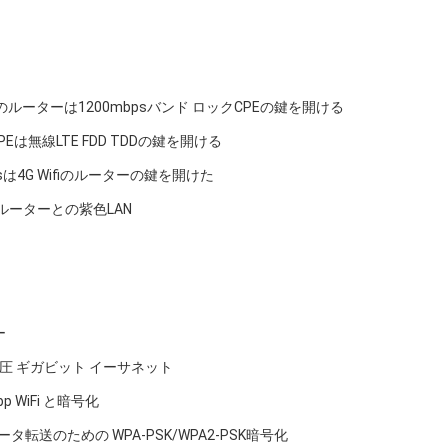
WIFIのルーターは1200mbpsバンド ロックCPEの鍵を開ける
PEは無線LTE FDD TDDの鍵を開ける
psは4G Wifiのルーターの鍵を開けた
iのルーターとの紫色LAN
ー
CPE 電圧 ギガビット イーサネット
Mbp WiFi と暗号化
全データ転送のための WPA-PSK/WPA2-PSK暗号化