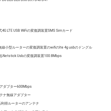
LTE USB WiFiの変復調装置SMS Simカード
の無線小型ルーターの変復調装置のwifiのlte 4g usbのドングル
tick Usbの変復調装置100.8Mbps
iのアダプター600Mbps
アンテナ無線アダプター
ps高利得ルーターのアンテナ