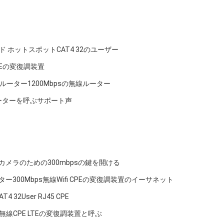
SIMカード ホットスポットCAT4 32のユーザー
i CPEの変復調装置
Eのルーター1200Mbpsの無線ルーター
のルーターを呼ぶサポート声
CCTVのカメラのための300mbpsの鍵を開ける
ター300Mbps無線Wifi CPEの変復調装置のイーサネット
4 32User RJ45 CPE
の無線CPE LTEの変復調装置と呼ぶ