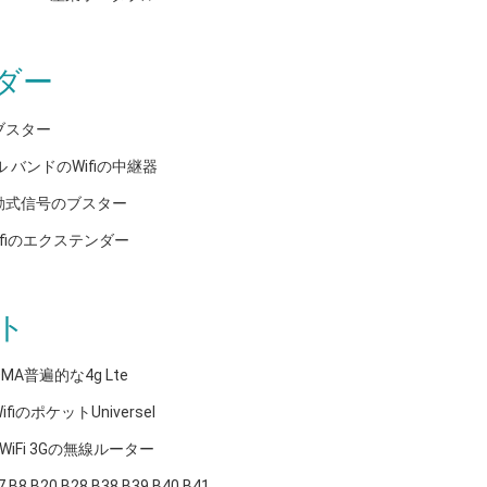
ダー
のブスター
ル バンドのWifiの中継器
G移動式信号のブスター
Wifiのエクステンダー
ト
MA普遍的な4g Lte
のポケットUniversel
WiFi 3Gの無線ルーター
B20 B28 B38 B39 B40 B41