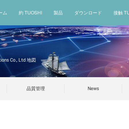
ーム
約 TUOSHI
製品
ダウンロード
接触 TU
ions Co., Ltd 地図
品質管理
News