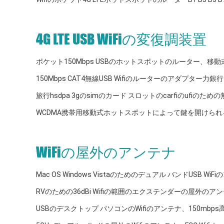
4G LTE USB WiFiの変復調装置
ポケット150Mbps USBのホットスポットのルーター、移動式4G 
150Mbps CAT4無線USB Wifiのルーターのアダプター力銀行
旅行hsdpa 3gのsimのカード スロットのcarfiのufiのため
WCDMA携帯用移動式ホットスポットによって鍵を開けられるNets
WiFiの屋外のアンテナ
Mac OS Windows Vistaのためのデュアル バンドUSB WiF
RVのための36dBi Wifiの範囲のエクステンダーの屋外の
USBのデスクトップ パソコンのWifiのアンテナ、150mb