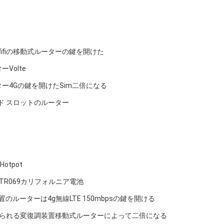
トはWifiの移動式ルーターの鍵を開けた
ーVolte
ルーター4Gの鍵を開けたSim二倍になる
のカード スロットのルーター
otpot
lte TR069カリフォルニア電池
置のルーターは4g無線LTE 150mbpsの鍵を開ける
の鍵を開けられる変復調装置移動式ルーターによって二倍になる