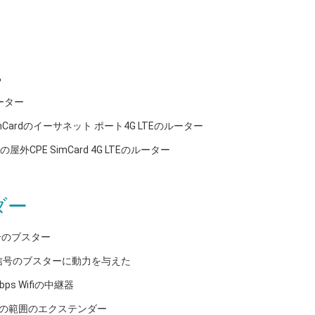
る
ーター
mCardのイーサネット ポート4G LTEのルーター
屋外CPE SimCard 4G LTEのルーター
ダー
信号のブスター
ーク信号のブスターに動力を与えた
Mbps Wifiの中継器
ifiの範囲のエクステンダー