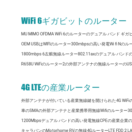
WiFi 6ギガビットのルーター
MU MIMO OFDMA WiFi 6のルーターのデュアル バンド ギ
OEM USBはWIFIのルーター300mbpsの高い発電Wi fi 
1800mbps 6左舷無線ルーター802.11axのデュアル バン
R658U WiFiのルーター2の外部アンテナの無線ルーターのU
4G LTEの産業ルーター
外部アンテナが付いている産業無線鍵を開けられた4G WiFiの
車のSMAの外部アンテナと産業携帯用無線Wifiのルーター300m
1200Mbpsデュアル バンドの高い発電無線CPEの産業企業のク
キャラバンのMotorhome RVの無線4GルーターLTE FDD 2 