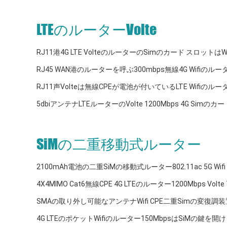
LTEのルーターVolte
RJ11港4G LTE VolteのルーターのSimのカード スロッ
RJ45 WAN港のルーターを呼ぶ300mbps無線4G Wifiのルータ
RJ11声Volteは無線CPEが電池が付いているLTE Wifiの
5dbiアンテナLTEルーターのVolte 1200Mbps 4G Sim
SiMの二重移動式ルーター
2100mAh電池の二重SiMの移動式ルーター802.11ac 5G Wifi H
4X4MIMO Cat6無線CPE 4G LTEのルーター1200Mbps Vo
SMAの取り外し可能なアンテナWifi CPE二重Simの変復調装
4G LTEのポケットWifiのルーター150MbpsはSiM