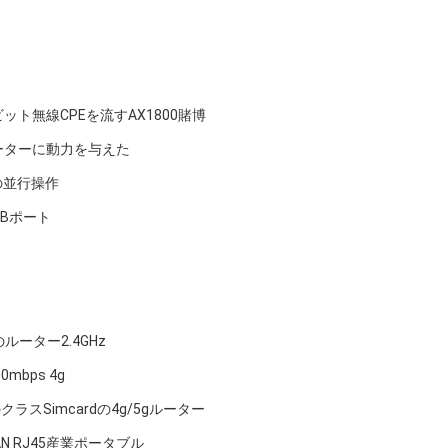
ガビット無線CPEを流すAX1800賭博
Nのルーターに動力を与えた
ドの並行操作
SBポート
ルーター2.4GHz
bps 4g
ラスSimcardの4g/5gルーター
LAN RJ45産業ポータブル