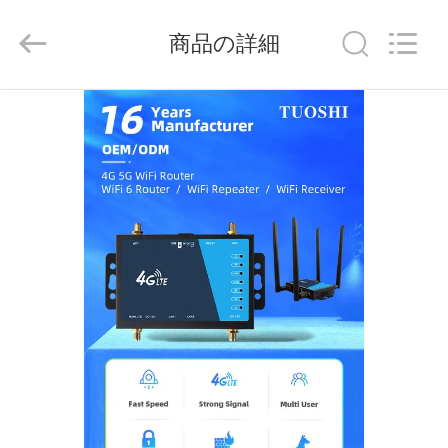
2021
-
2026
商品の詳細
Shenzhen
Tuoshi
Network
Communications
Co.,
家
Ltd.
All
Rights
Reserved.
プ
ロ
ダ
ク
ト
私