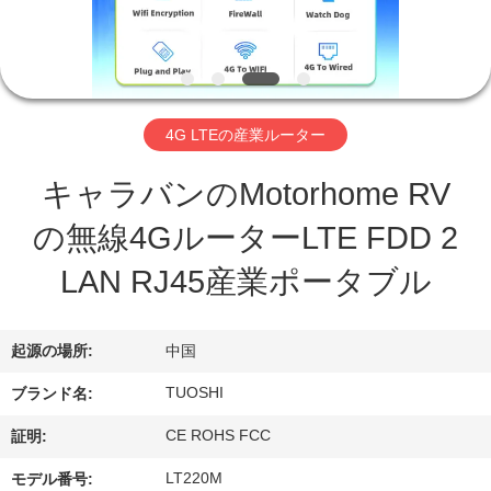
達
に
つ
い
4G LTEの産業ルーター
て
キャラバンのMotorhome RV
の無線4GルーターLTE FDD 2
工
LAN RJ45産業ポータブル
場
旅
起源の場所:
中国
行
TUOSHI
ブランド名:
CE ROHS FCC
証明:
品
LT220M
モデル番号: