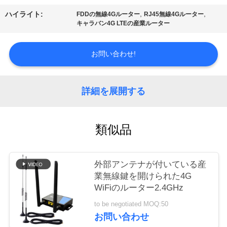
質
,
,
ハイライト:
FDDの無線4Gルーター
RJ45無線4Gルーター
管
キャラバン4G LTEの産業ルーター
理
お問い合わせ!
私
詳細を展開する
達
に
類似品
連
絡
外部アンテナが付いている産
業無線鍵を開けられた4G
し
WiFiのルーター2.4GHz
な
to be negotiated MOQ:50
お問い合わせ
さ