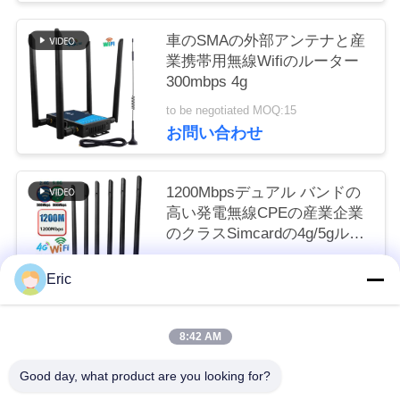
い
車のSMAの外部アンテナと産
業携帯用無線Wifiのルーター
300mbps 4g
ニ
to be negotiated MOQ:15
ュ
お問い合わせ
ー
1200Mbpsデュアル バンドの
ス
高い発電無線CPEの産業企業
のクラスSimcardの4g/5gルー
ター
場
to be negotiated MOQ:50
Eric
お問い合わせ
合
8:42 AM
人気カテゴリ
すべて
引
Good day, what product are you looking for?
用