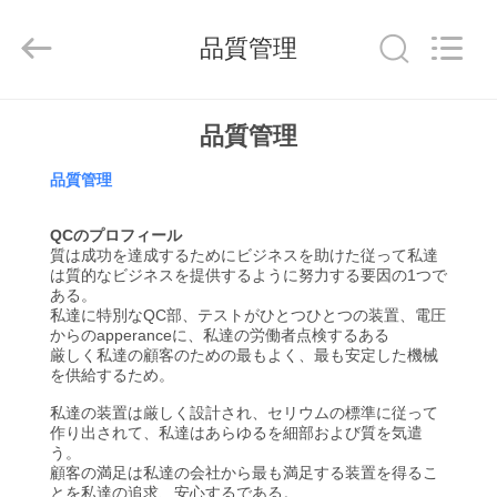
2021
-
2026
品質管理
Shenzhen
Tuoshi
Network
Communications
Co.,
家
Ltd.
All
品質管理
Rights
Reserved.
品質管理
プ
ロ
QCのプロフィール
質は成功を達成するためにビジネスを助けた従って私達
は質的なビジネスを提供するように努力する要因の1つで
ダ
ある。
私達に特別なQC部、テストがひとつひとつの装置、電圧
ク
からのapperanceに、私達の労働者点検するある
厳しく私達の顧客のための最もよく、最も安定した機械
ト
を供給するため。
私達の装置は厳しく設計され、セリウムの標準に従って
作り出されて、私達はあらゆるを細部および質を気遣
私
う。
顧客の満足は私達の会社から最も満足する装置を得るこ
とを私達の追求、安心するである。