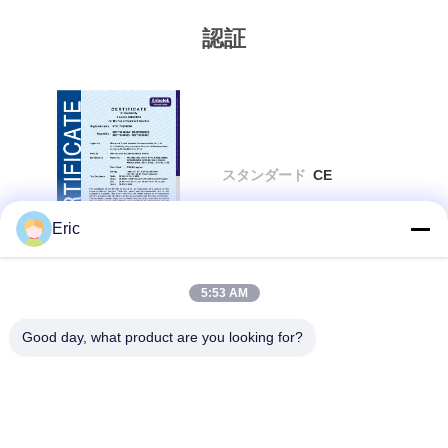
質
認証
管
理
私
スタンダード
CE
達
Eric
に
連
5:53 AM
詳細情報
絡
Good day, what product are you looking for?
し
お問い合わせ!
な
さ