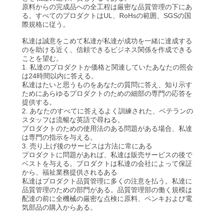
達
原料からの完成品への全工程は厳密な品質管理の下にあ
に
る。すべてのプロダクトはUL、RoHsの範囲、SGSの国
際規格に従う。
つ
私達は誠意をこめて私達が私達が成功を一緒に達成する
のを助ける近く、信頼できるビジネス関係を作成できる
い
ことを望む。
1. 私達のプロダクトか価格と関連していたあなたの照会
て
は24時間以内に答える。
私達はたいと思うものをあなたの質問に答え、知り示す
ためにあらゆるプロダクトのための細部の専門の応答を
提供する。
工
2. あなたのすべてに答えるよく訓練された、ベテランの
スタッフは流暢な英語で尋ねる。
場
プロダクトのための使用法のある問題がある場合、私達
は専門の指示を与える。
3. 売り上げ後のサービスは方法に常にある
旅
プロダクトに問題があれば、私達は販売サービスの後で
ベストを与える。プロダクトは私達の会社によって保証
行
から、福祉業務提供されるある
私達はプロダクト品質管理に多くの注意を払う。私達に
品質管理のための部門がある。品質管理部の働く規模は
配達の前に全機械の厳密な点検に原料、ペンキおよび電
品
気部品の購入からある。