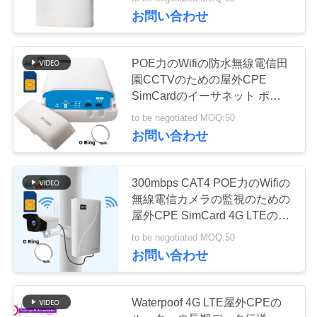
達
お問い合わせ
に
つ
38
POE力のWifiの防水無線電信田
園CCTVのための屋外CPE
い
SimCardのイーサネット ポート
LTEのルーターVolte
て
4G LTEのルーター
to be negotiated MOQ:50
お問い合わせ
工
300mbps CAT4 POE力のWifiの
場
無線電信カメラの監視のための
37
旅
屋外CPE SimCard 4G LTEのル
ーター
SiMの二重移動式ル
to be negotiated MOQ:50
行
お問い合わせ
ーター
品
Waterpoof 4G LTE屋外CPEの