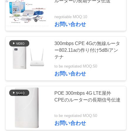
ルーターの長期データ伝送
質
管
negotiable MOQ:10
56
お問い合わせ
理
5G WiFiのルーター
300mbps CPE 4Gの無線ルータ
私
ー802.11aの作り付け5dBiアン
達
テナ
to be negotiated MOQ:50
に
お問い合わせ
連
27
絡
POE 300mbps 4G LTE屋外
5G 屋外 CPE
CPEのルーターの長期信号伝達
し
な
to be negotiated MOQ:50
お問い合わせ
さ