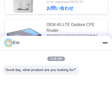
to be negotiated MOQ:50
を
14
お問い合わせ
WiFi 6ギガビットの
要
OEM 4G LTE Outdoor CPE
求
ルーター
Router
800/900/1800/2100/2600MHz
し
Frequency Band
Eric
MOQ:10
な
CONTACT
さ
3:18 AM
61
い
2x External Antenna Outdoor
4G LTEの産業ルー
Good day, what product are you looking for?
CPE Router 600Mbps/5GHz
867Mbps WiFi Speed
ター
VR
MOQ:10
CONTACT
地
1xWAN/1xLAN/1xUSBポート