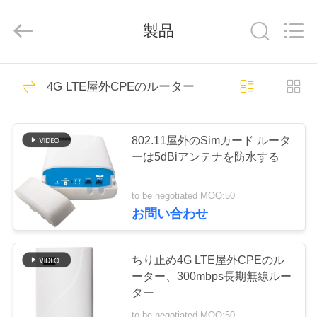
2021
-
2026
製品
Shenzhen
Tuoshi
Network
Communications
Co.,
家
Ltd.
42
All
4G LTE屋外CPEのルーター
Rights
Reserved.
WiFi LTEのルーター
プ
802.11屋外のSimカード ルータ
ロ
ーは5dBiアンテナを防水する
ダ
to be negotiated MOQ:50
ク
お問い合わせ
62
ト
4G LTEのルーター
ちり止め4G LTE屋外CPEのル
ーター、300mbps長期無線ルー
300Mbps
私
ター
to be negotiated MOQ:50