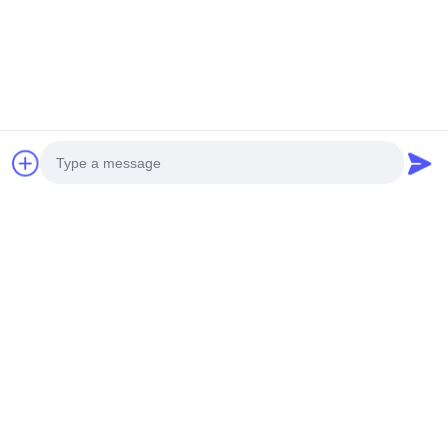
図
4G LTEワイヤレスルーター ネ
14
ットワークに革命をもたらす
壁プラグのWiFiの
PRIVACY
MOQ:10
CONTACT
エクステンダー
POLICY
柔軟な接続オプション 4G LTE
スムカードスロット付き屋外
CPEルーター
59
MOQ:10
携帯用4G移動式ホ
CONTACT
Photo
ットスポット
Video Call
高速4G LTEアウトドアCPEル
ーター,WiFi速度2.4GHz
Audio Call
300Mbps/5GHz 867Mbps
MOQ:10
CONTACT
22