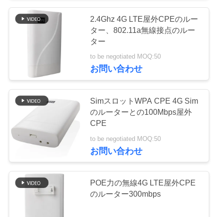
い
2.4Ghz 4G LTE屋外CPEのルー
26
ター、802.11a無線接点のルー
4G LTE屋外CPEの
ター
ニ
to be negotiated MOQ:50
ルーター
ュ
お問い合わせ
ー
SimスロットWPA CPE 4G Sim
ス
のルーターとの100Mbps屋外
CPE
10
場
to be negotiated MOQ:50
USB WiFiの範囲の
お問い合わせ
合
エクステンダー
POE力の無線4G LTE屋外CPE
引
のルーター300mbps
用