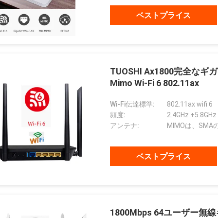
ベストプライス
TUOSHI Ax1800完全なギ
Mimo Wi-Fi 6 802.11ax
Wi-Fi伝達標準:
802.11ax wifi 6
頻度:
2.4GHz +5.8GHz
アンテナ:
MIMOは、SM
ベストプライス
1800Mbps 64ユーザー無