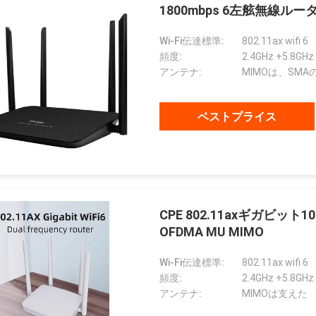
1800mbps 6左舷無線ルー
Wi-Fi伝達標準:
802.11ax wifi 6
頻度:
2.4GHz +5.8GHz
アンテナ:
MIMOは、SM
ベストプライス
CPE 802.11axギガビット1
OFDMA MU MIMO
Wi-Fi伝達標準:
802.11ax wifi 6
頻度:
2.4GHz +5.8GHz
アンテナ:
MIMOは支えた