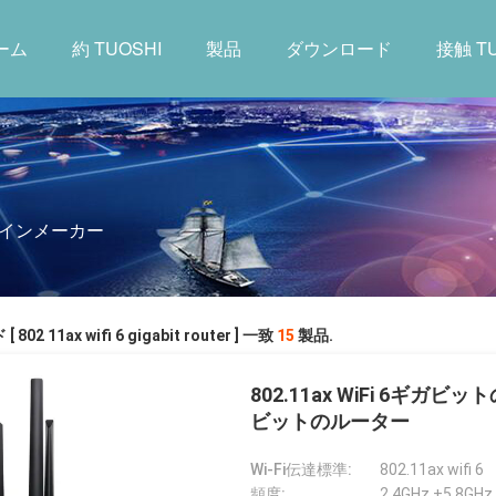
ーム
約 TUOSHI
製品
ダウンロード
接触 TU
r オンラインメーカー
802 11ax wifi 6 gigabit router ] 一致
15
製品.
802.11ax WiFi 6ギ
ビットのルーター
Wi-Fi伝達標準:
802.11ax wifi 6
頻度:
2.4GHz +5.8GHz