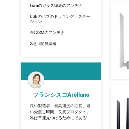
Loraのガラス繊維のアンテナ
USBのハブのドッキング・ステー
ション
4G GSMのアンテナ
2地点間無線橋
ad
フランシスコArellano
K
する一
良い製造者、最高速度の応答、速
TUOSHI -
るよい
い受渡し時間、良質プロダクト。
которая 
達の名
私は幸運見つけるためにである!
сотрудни
долгосро