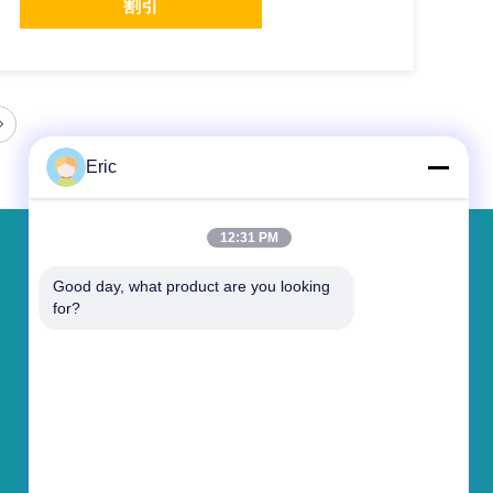
割引
Eric
12:31 PM
メッセージ
Good day, what product are you looking 
for?