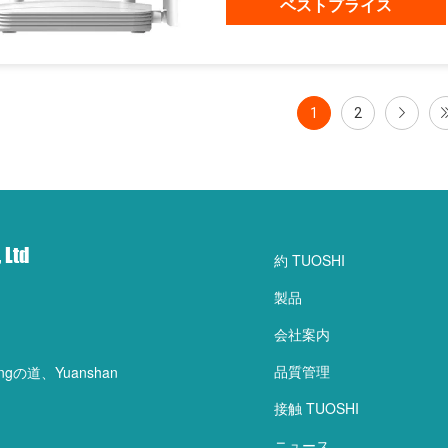
ベストプライス
1
2
 Ltd
約 TUOSHI
製品
会社案内
品質管理
gの道、Yuanshan
接触 TUOSHI
ニュース