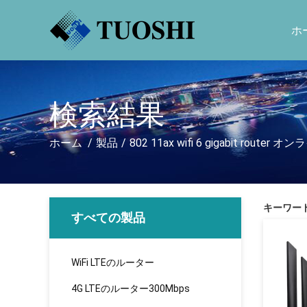
ホ
検索結果
ホーム
/
製品
/
802 11ax wifi 6 gigabit route
キーワード [ 
すべての製品
WiFi LTEのルーター
4G LTEのルーター300Mbps