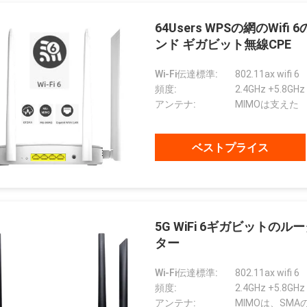
64Users WPSの網のWif
ンド ギガビット無線CPE
Wi-Fi伝達標準:
802.11ax wifi 6
頻度:
2.4GHz +5.8GHz
アンテナ:
MIMOは支えた
ベストプライス
HADBAATAR
ガブリエルHaddad
5G WiFi 6ギガビットのル
ター
 надежная компания、
私達は5年間それらを使用する一
впервые установила
緒にを使用に、それらであるよい
Wi-Fi伝達標準:
802.11ax wifi 6
чество и имеет
製造者およびよい友人の私達の名
頻度:
2.4GHz +5.8GHz
чное
誉あった。
アンテナ:
MIMOは、SM