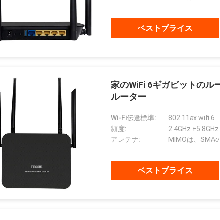
ичество。
ベストプライス
家のWiFi 6ギガビットの
ルーター
Wi-Fi伝達標準:
802.11ax wifi 6
頻度:
2.4GHz +5.8GHz
アンテナ:
MIMOは、SM
ベストプライス