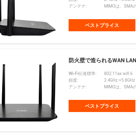
アンテナ:
MIMOは、SM
ベストプライス
防火壁で造られるWAN LAN 80
Wi-Fi伝達標準:
802.11ax wifi 6
頻度:
2.4GHz +5.8GHz
アンテナ:
MIMOは、SM
ベストプライス