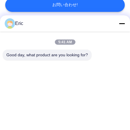
お問い合わせ!
Eric
人気カテゴリ
すべて
5:41 AM
WiFi LTEのルーター
4G LTEのルーター300Mbps
Good day, what product are you looking for?
LTEのルーターVolte
SiMの二重移動式ルーター
5G WiFiのルーター
5G 屋外 CPE
4G LTE屋外CPEのルーター
USB WiFiの範囲のエクステンダー
予約購読して下