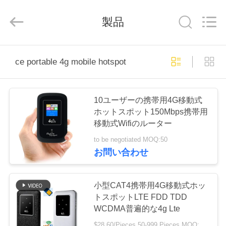
2021
-
2025
製品
Shenzhen
Tuoshi
Network
Communications
Co.,
家
Ltd.
All
ce portable 4g mobile hotspot
Rights
Reserved.
プ
10ユーザーの携帯用4G移動式
ロ
ホットスポット150Mbps携帯用
移動式Wifiのルーター
ダ
to be negotiated MOQ:50
ク
お問い合わせ
ト
小型CAT4携帯用4G移動式ホッ
トスポットLTE FDD TDD
私
WCDMA普遍的な4g Lte
$28.60/Pieces 50-999 Pieces MOQ:50部分