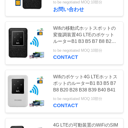
to be negotiated MOQ:10部分
を
お問い合わせ
要
Wifiの移動式ホットスポットの
求
変復調装置4G LTEのポケット
ルーターB1 B3 B5 B7 B8 B20
し
B28 B38 B39 B40
to be negotiated MOQ:10部分
な
CONTACT
さ
い
Wifiのポケット4G LTEホットス
ポットのルーターB1 B3 B5 B7
B8 B20 B28 B38 B39 B40 B41
VR
to be negotiated MOQ:10部分
CONTACT
地
4G LTEの可動装置のWiFiのSIM