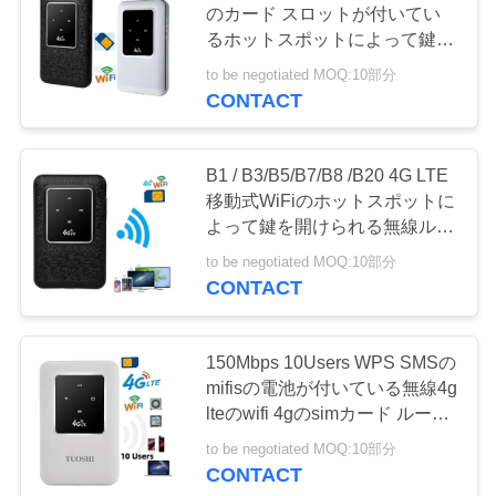
図
のカード スロットが付いてい
るホットスポットによって鍵を
開けられる無線インターネット
PRIVACY
to be negotiated MOQ:10部分
のルーター
CONTACT
POLICY
B1 / B3/B5/B7/B8 /B20 4G LTE
移動式WiFiのホットスポットに
よって鍵を開けられる無線ルー
ター
to be negotiated MOQ:10部分
CONTACT
150Mbps 10Users WPS SMSの
mifisの電池が付いている無線4g
lteのwifi 4gのsimカード ルータ
ー
to be negotiated MOQ:10部分
CONTACT