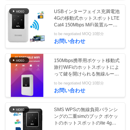
い
USBインターフェイス充満電池
4Gの移動式ホットスポットLTE
Cat4 150Mbps MiFi装置ルータ
ニ
ー
to be negotiated MOQ:10部分
ュ
お問い合わせ
ー
150Mbps携帯用ポケット移動式
ス
旅行WiFiのホットスポットによ
って鍵を開けられる無線ルータ
ー
場
to be negotiated MOQ:10部分
お問い合わせ
合
SMS WPSの無線負荷バランシ
引
ングの二重simのブック ポケッ
トのホットスポットのlte 4gの
用
移動式wifiのルーター