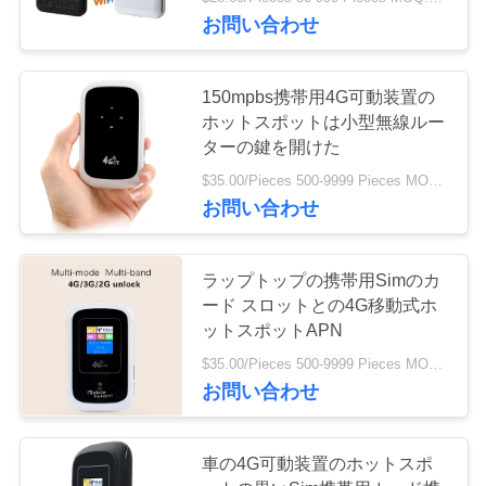
達
お問い合わせ
に
つ
150mpbs携帯用4G可動装置の
ホットスポットは小型無線ルー
い
ターの鍵を開けた
て
$35.00/Pieces 500-9999 Pieces MOQ:500部分
お問い合わせ
工
ラップトップの携帯用Simのカ
場
ード スロットとの4G移動式ホ
旅
ットスポットAPN
$35.00/Pieces 500-9999 Pieces MOQ:500部分
行
お問い合わせ
品
車の4G可動装置のホットスポ