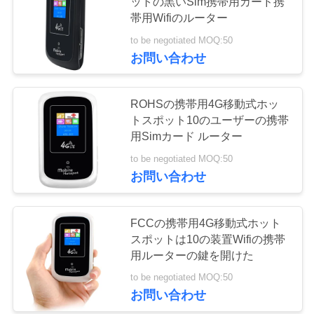
ットの黒いSim携帯用カード携
質
帯用Wifiのルーター
管
to be negotiated MOQ:50
お問い合わせ
理
ROHSの携帯用4G移動式ホッ
私
トスポット10のユーザーの携帯
達
用Simカード ルーター
to be negotiated MOQ:50
に
お問い合わせ
連
絡
FCCの携帯用4G移動式ホット
スポットは10の装置Wifiの携帯
し
用ルーターの鍵を開けた
な
to be negotiated MOQ:50
お問い合わせ
さ