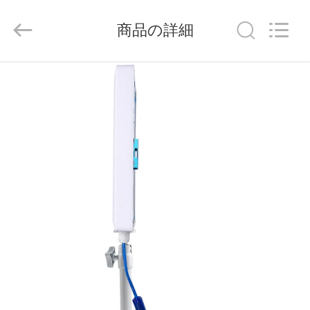
2021
-
2026
商品の詳細
Shenzhen
Tuoshi
Network
Communications
Co.,
家
Ltd.
All
Rights
Reserved.
プ
ロ
ダ
ク
ト
私