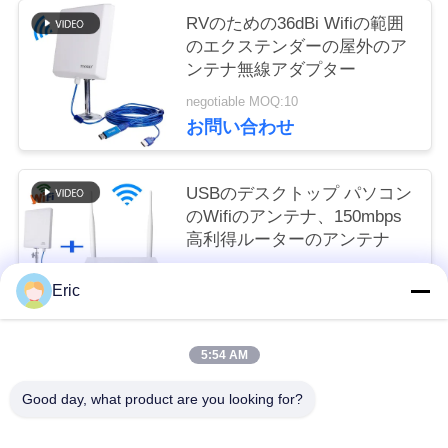
RVのための36dBi Wifiの範囲
い
のエクステンダーの屋外のア
ンテナ無線アダプター
ニ
negotiable MOQ:10
お問い合わせ
ュ
ー
USBのデスクトップ パソコン
のWifiのアンテナ、150mbps
ス
高利得ルーターのアンテナ
negotiable MOQ:50sets
場
Eric
お問い合わせ
合
5:54 AM
人気カテゴリ
すべて
引
Good day, what product are you looking for?
用
WiFi LTEのルーター
4G LTEのルーター300Mbps