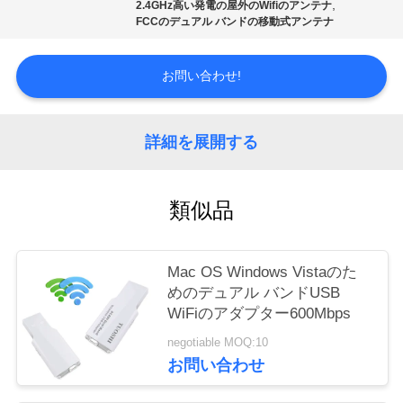
質
,
2.4GHz高い発電の屋外のWifiのアンテナ
FCCのデュアル バンドの移動式アンテナ
管
理
お問い合わせ!
私
詳細を展開する
達
類似品
に
連
Mac OS Windows Vistaのた
絡
めのデュアル バンドUSB
WiFiのアダプター600Mbps
し
negotiable MOQ:10
な
お問い合わせ
さ