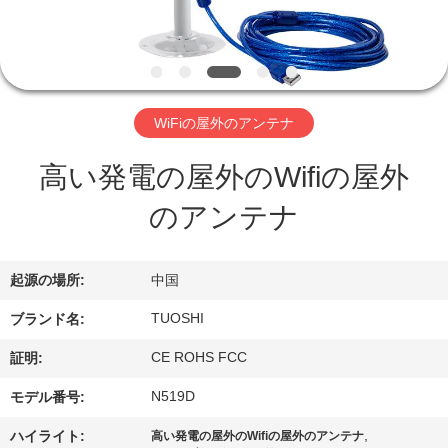
達
に
つ
い
WiFiの屋外のアンテナ
て
高い発電の屋外のWifiの屋外
のアンテナ
工
場
起源の場所:
中国
旅
TUOSHI
ブランド名:
行
CE ROHS FCC
証明:
N519D
モデル番号:
品
,
ハイライト:
高い発電の屋外のWifiの屋外のアンテナ