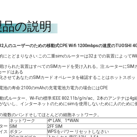
製品の説明
32人のユーザーのための移動式CPE Wifi 1200mbpsの速度のTUOSHI
的にとどまりなさい:この二重simのルーターは32までの装置によってW
開けられた装置はすべてのSIMカードを受け入れる。注:ルーターにSI
Mカードはある
化させてあなたのSIMカード オペレータを確認することはホットスポッ
電池の寿命:2100のmAhの充電電池力電力の場合にはCPE
移動式ルーター、Wi-Fiの標準:IEEE 802.11b/g/n/ac。2本のアン
がないし、インターネットのためにsimを使用しないために人のために優
の複数のバンドそしてほとんどの細胞ネットワーク。
ネットワーク
4* LAN、1*WAN
ター
SIM
2FF SIM
イス
ボタン
WPSをパワー リセットしなさい