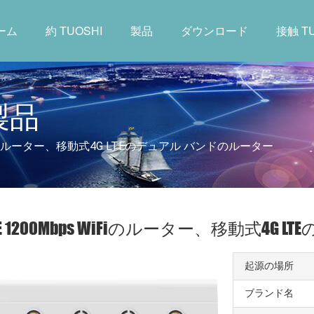
ーム
約 TUOSHI
製品
ダウンロード
接触 TU
製品
WiFiのルーター、移動式4G LTEのデュアル バンドのルーター
PE 1200Mbps WiFiのルーター、移動式4
起源の場所
ブランド名