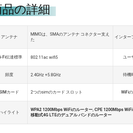
商品の詳細
MIMOは、SMAのアンテナ コネクター支え
アンテナ
インター
た
i-Fi伝達標準
ユー
802.11ac wifi5
頻度
待機
2.4GHz +5.8GHz
SIMカード
2つのsimのカード スロット
WiFi
リエルHaddad
年間それらを使用する一
WPA2 1200Mbps WiFiのルーター
,
CPE 1200Mbps W
ハイライト
移動式4G LTEのデュアル バンドのルーター
用に、それらであるよい
よびよい友人の私達の名
。