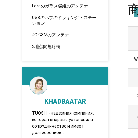
Loraのガラス繊維のアンテナ
USBのハブのドッキング・ステー
ション
4G GSMのアンテナ
2地点間無線橋
W
ano
KHADBAATAR
ガブ
答、速
TUOSHI - надежная компания、
私達は5
クト。
которая впервые установила
緒にを使
る!
сотрудничество и имеет
製造者お
долгосрочное
誉あった