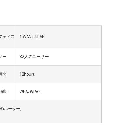
フェイス
1 WAN+4 LAN
ザー
32人のユーザー
時間
12hours
の保証
WPA/WPA2
iFiのルーター
,