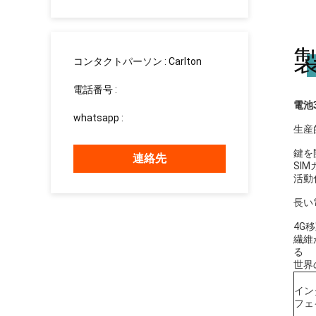
сотрудничество。
コンタクトパーソン :
Carlton
電話番号 :
008613760340811
電池
whatsapp :
+8613760340811
生産
鍵を
連絡先
SI
活動
長い
4G
繊維
る
世界
イン
フェ