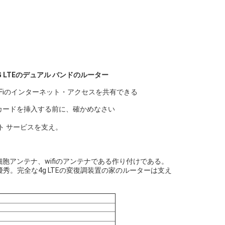
 4G LTEのデュアル バンドのルーター
iFiのインターネット・アクセスを共有できる
Mカードを挿入する前に、確かめなさい
ト サービスを支え。
テナは4g細胞アンテナ、wifiのアンテナである作り付けである。
秀。完全な4g LTEの変復調装置の家のルーターは支え