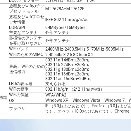
DCのアダプター
入れられた電圧:12V、1.5A
旅程及びwifiのチッ
MT7628A+MT7612E
プセット モデル
旅程及びwifiプロセ
IEEE 802.11 a/b/g/n/ac
ッサ情報
DDR/SPI
64MBytes/16MBytes
主要なアンテナ
外部アンテナ
多様性のアンテナ
外部アンテナ
を受け取りなさい
WiFiバンド
2400MHz-2483.5MHz 5170MHz-5835MHz
WiFiのためのMIMO
2.4G 5dbi X 2 5.8G 5dbi X 2
802.11a 14dBm±2dBm;
802.11b 22dBm±2dBm;
最高。WiFiのための
802.11g 18dBm±2dBm;
送信機力
802.11n 16dBm±2dBm;
802.11ac 15dBm±2dBm;
LEDの表示器
支えられる
WiFiの標準
802.11b/g/n （2*2 11nの特徴）
WiFiの保証
WPA/WPA2
標準
Windows XP、Windows Vista、Windows 7、
OS
IE （8.0およびあとで）、Firefox （3.0
ブラウザ
で）、オペラ（10.0およびあとで）、Chrome