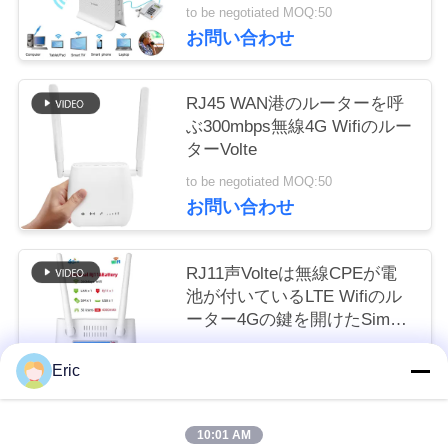
開けた
to be negotiated MOQ:50
い
お問い合わせ
ニ
RJ45 WAN港のルーターを呼
ぶ300mbps無線4G Wifiのルー
ュ
ターVolte
ー
to be negotiated MOQ:50
お問い合わせ
ス
RJ11声Volteは無線CPEが電
場
池が付いているLTE Wifiのル
ーター4Gの鍵を開けたSim二
合
倍になる
to be negotiated MOQ:50
Eric
お問い合わせ
引
用
10:01 AM