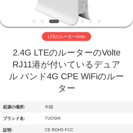
達
に
つ
い
LTEのルーターVolte
て
2.4G LTEのルーターのVolte
RJ11港が付いているデュア
工
ル バンド4G CPE WiFiのルー
場
ター
旅
行
起源の場所:
中国
TUOSHI
ブランド名:
品
CE ROHS FCC
証明: