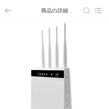
2021
-
2026
商品の詳細
Shenzhen
Tuoshi
Network
Communications
Co.,
家
Ltd.
All
Rights
Reserved.
プ
ロ
ダ
ク
ト
私