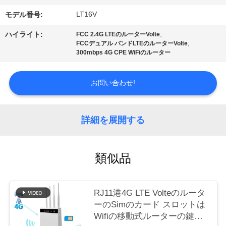
質
LT16V
モデル番号:
管
,
ハイライト:
FCC 2.4G LTEのルーターVolte
理
,
FCCデュアル バンドLTEのルーターVolte
300mbps 4G CPE WiFiのルーター
私
お問い合わせ!
達
に
詳細を展開する
連
類似品
絡
し
RJ11港4G LTE Volteのルータ
な
ーのSimのカード スロットは
Wifiの移動式ルーターの鍵を
さ