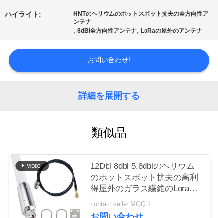
質
ハイライト:
HNTのヘリウムのホットスポット抗夫の全方向性ア
管
ンテナ
,
,
8dBi全方向性アンテナ
LoRaの屋外のアンテナ
理
お問い合わせ!
私
達
詳細を展開する
に
類似品
連
絡
12Dbi 8dbi 5.8dbiのヘリウム
し
のホットスポット抗夫の高利
得屋外のガラス繊維のLoraの
な
アンテナ キット868mhz
contact seller MOQ:1
さ
お問い合わせ