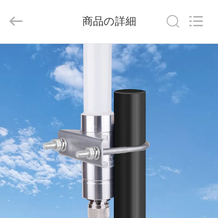
2021
-
2026
商品の詳細
Shenzhen
Tuoshi
Network
Communications
Co.,
家
Ltd.
All
Rights
Reserved.
プ
ロ
ダ
ク
ト
私