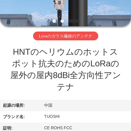
達
に
つ
い
Loraのガラス繊維のアンテナ
て
HNTのヘリウムのホットス
ポット抗夫のためのLoRaの
工
屋外の屋内8dBi全方向性アン
場
テナ
旅
行
起源の場所:
中国
TUOSHI
ブランド名:
品
CE ROHS FCC
証明: