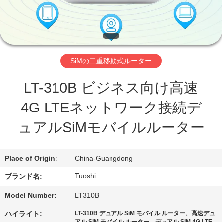
達
に
つ
い
SiMの二重移動式ルーター
て
LT-310B ビジネス向け高速
4G LTEネットワーク接続デ
工
ュアルSiMモバイルルーター
場
旅
Place of Origin:
China-Guangdong
行
Tuoshi
ブランド名:
Model Number:
LT310B
品
ハイライト:
LT-310B デュアル SiM モバイル ルーター、高速デュ
アル SiM モバイル ルーター、デュアル SiM 4G LTE