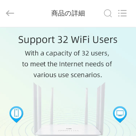
2021
-
2026
商品の詳細
Shenzhen
Tuoshi
Network
Communications
Co.,
家
Ltd.
All
Rights
Reserved.
プ
ロ
ダ
ク
ト
私