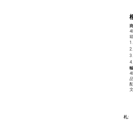
4
輸
4
札: