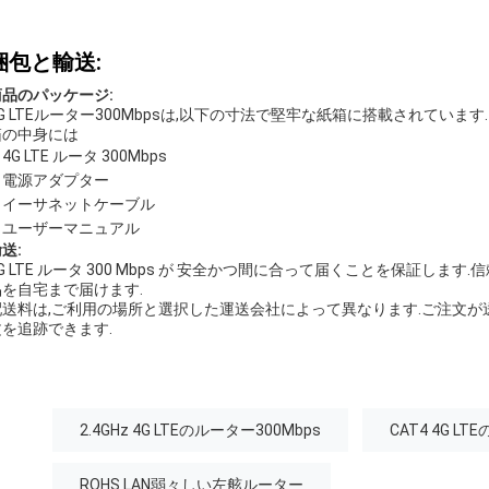
梱包と輸送:
商品のパッケージ:
G LTEルーター300Mbpsは,以下の寸法で堅牢な紙箱に搭載されています. 25cm
箱の中身には
4G LTE ルータ 300Mbps
電源アダプター
イーサネットケーブル
ユーザーマニュアル
送:
G LTE ルータ 300 Mbps が 安全かつ間に合って届くことを保証しま
品を自宅まで届けます.
配送料は,ご利用の場所と選択した運送会社によって異なります.ご注文が
文を追跡できます.
2.4GHz 4G LTEのルーター300Mbps
CAT4 4G L
ROHS LAN弱々しい左舷ルーター