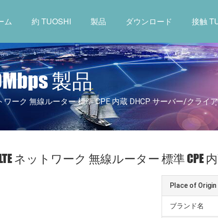
ーム
約 TUOSHI
製品
ダウンロード
接触 TU
0Mbps 製品
ネットワーク 無線ルーター 標準 CPE 内蔵 DHCP サーバー/クライ
G LTE ネットワーク 無線ルーター 標準 CPE
Place of Origin
ブランド名