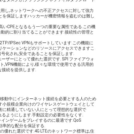
化を使用し,ネットワークへの不正アクセスに対して強力
ことを保証しますハッカーが機密情報を盗むのは難し
頼性の高いCPEとなるもう一つの重要な属性である.この機
自動的に割り当てることができます.接続性の管理と
P/IPSec VPNもサポートしています.この機能に
プリケーションなどのリソースにアクセスできますこ
号化され,安全であることを保証します.
るユーザーにとって優れた選択です. SPI ファイアウォ
ライアント,VPN機能により,様々な環境で使用できる汎用的
な接続を提供します.
たは移動中にインターネット接続を必要とする人のため
きます小規模企業向けのワイヤレスゲートウェイとして
技術に精通していない人にとって理想的な選択で
られるようにします.手動設定の必要性をなくす.
ンラインゲームをプレイするのに最適です.QoS
平かつ効率的な配分を保証する.
優れた選択です.4G LTEのネットワーク標準は,住