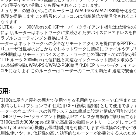
などの重要でない活動よりも優先されるようにします..
セキュリティの観点から,このルーターは WPA-PSK/WPA2-PSK暗号
な保護を提供します.この暗号化プロトコルは,無線通信が暗号化される
くなります
G LTEルーター300MbpsのDHCPサーバー/クライアント機能は,信
能により,ルーターはネットワークに接続されたデバイスにIPアドレスを
トラブルシューティングを容易にする.
ーターは,ネットワークへの安全なリモートアクセスを提供するPPTP/L2T
より,ユーザは世界のどこからでもネットワークに接続し,ファイルやア
のVPN機能は,リモートデバイスとネットワークとの間のすべての通信が暗
G LTE ルータ 300Mbps は,信頼性と高速なインターネット接続を求め
ル,帯域幅制御, WPA-PSK/WPA2-PSK 暗号化,DHCP サーバー/ク
なCPEになります.このルーターはユーザーのニーズを満たす 迅速で安全
応用:
LT310Cは,屋内と屋外の両方で使用できる汎用的なルーターで,自宅ま
に素晴らしいオプションです.住宅用 CPE (顧客用設備) として使用で
ルーターのウェブベースの管理システムは,簡単に設定と構成が可能で,
す.DHCPサーバー/クライアント機能は,IPアドレスが自動的に割り当て
T310Cは最大300Mbpsの速度で,高品質の動画をストリーミングし,オ
Quality of Service) 機能は,帯域幅制御を可能にします.帯域幅の公
汎用性,使いやすさ, 信頼性の高い,効率的なルーターが必要とする人のための