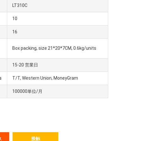
LT310C
10
16
Box packing, size 21*20*7CM, 0.6kg/units
15-20 営業日
s
T/T, Western Union, MoneyGram
100000単位/月
接触
ス