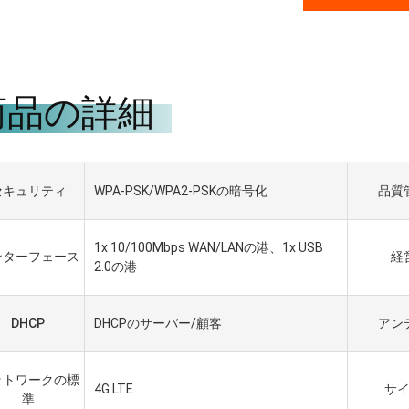
商品の詳細
セキュリティ
WPA-PSK/WPA2-PSKの暗号化
品質
1x 10/100Mbps WAN/LANの港、1x USB
ンターフェース
経
2.0の港
HADBAATAR
ガブリエルHaddad
DHCP
DHCPのサーバー/顧客
アン
 надежная компания、
私達は5年間それらを使用する一
впервые установила
緒にを使用に、それらであるよい
чество и имеет
製造者およびよい友人の私達の名
ットワークの標
4G LTE
サ
чное
誉あった。
準