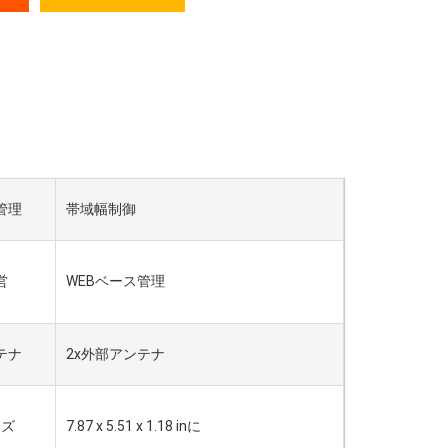
管理
帯域幅制御
営
WEBベース管理
テナ
2x外部アンテナ
イズ
7.87 x 5.51 x 1.18 inに