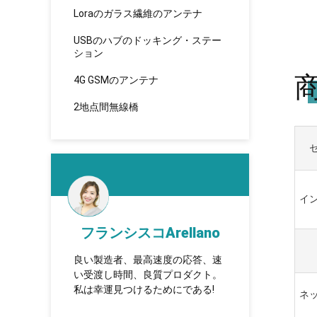
Loraのガラス繊維のアンテナ
USBのハブのドッキング・ステー
ション
4G GSMのアンテナ
2地点間無線橋
イ
ad
フランシスコArellano
K
する一
良い製造者、最高速度の応答、速
TUOSHI -
るよい
い受渡し時間、良質プロダクト。
которая 
達の名
私は幸運見つけるためにである!
сотрудни
ネ
долгосро