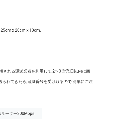
 x 20cm x 10cm.
す.信頼される運送業者を利用して,2〜3 営業日以内に商
送られてきたら,追跡番号を受け取るので,簡単にご注
TEのルーター300Mbps