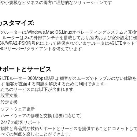
宅や小規模なビジネスの両方に理想的なソリューションです.
カスタマイズ:
のルーターは,Windows,Mac OS,Linuxオペレーティングシステ
る. ルーターは,2xの外部アンテナを搭載しており,室内および室外設定に
SK/WPA2-PSK暗号化によって確保されています.ルータは4G LTE
DHCPサーバー/クライアントを備えています.
サポートとサービス
4G LTEルーター 300Mbps製品は,顧客がスムーズでトラブルのない
ます.顧客が直面する問題を解決するために利用できます..
私たちのサービスには以下が含まれます.
設置支援
設定支援
ソフトウェア更新
ハードウェアの修理と交換 (必要に応じて)
24/7 の顧客サポート
信頼性と高品質な技術サポートとサービスを提供することにコミットしています. 
すべての利点を楽しむことができます.