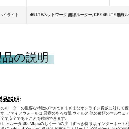
ичество。
ハイライト
4G LTEネットワーク 無線ルーター
,
CPE 4G LTE 無
製品の説明
製品説明:
このルーターの重要な特徴の1つは,さまざまなオンライン脅威に対して優
です. ファイアウォールは,悪意のある攻撃,ウイルス,他の種類のマルウ
安全で安全であることを確信できます.
4G LTE ルータ 300Mbpsのもう一つの注目すべき特徴は,インターネ
oS (Quality of Service) 機能は,ビデオストリーミングやゲ