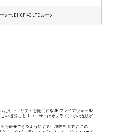
線ルーター
,
DHCP 4G LTE ルータ
れたセキュリティを提供するSPIファイアウォール
ェアこの機能により,ユーザーはオンラインでの活動が
ット利用を優先できるようにする帯域幅制御です.この
ームなどの重要なタスクが,ブラウジングやファイルダウンロード