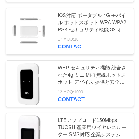
4G LTE USB WiFiの
IOS対応 ポータブル 4G モバイ
ル ホットスポット WPA WPA2
変復調装置
PSK セキュリティ機能 32 オン
ス重さ 急速な接続を確保
17 MOQ:10
CONTACT
25
WEP セキュリティ機能 統合さ
WiFiの屋外のアン
れた4g ミニ Mi-fi 無線ホットス
ポット デバイス 提供と安全な
無線インターネット接続
テナ
12 MOQ:1000
CONTACT
LTEアップロード150Mbps
TUOSHI産業用ワイヤレスルー
16
ター SMS対応 企業システム向