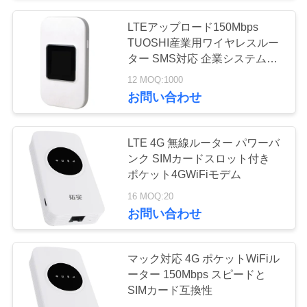
い
LTEアップロード150Mbps
26
TUOSHI産業用ワイヤレスルー
4G LTE屋外CPEの
ター SMS対応 企業システム向
ニ
け安定データ伝送
12 MOQ:1000
ルーター
ュ
お問い合わせ
ー
LTE 4G 無線ルーター パワーバ
ス
ンク SIMカードスロット付き
ポケット4GWiFiモデム
10
場
16 MOQ:20
USB WiFiの範囲の
お問い合わせ
合
エクステンダー
マック対応 4G ポケットWiFiル
引
ーター 150Mbps スピードと
SIMカード互換性
用