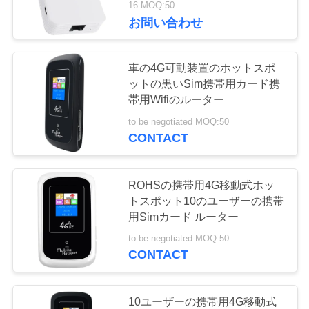
16 MOQ:50
を
14
お問い合わせ
WiFi 6ギガビットの
要
車の4G可動装置のホットスポ
求
ルーター
ットの黒いSim携帯用カード携
帯用Wifiのルーター
し
to be negotiated MOQ:50
な
CONTACT
さ
61
い
ROHSの携帯用4G移動式ホッ
4G LTEの産業ルー
トスポット10のユーザーの携帯
用Simカード ルーター
ター
VR
to be negotiated MOQ:50
CONTACT
地
10ユーザーの携帯用4G移動式