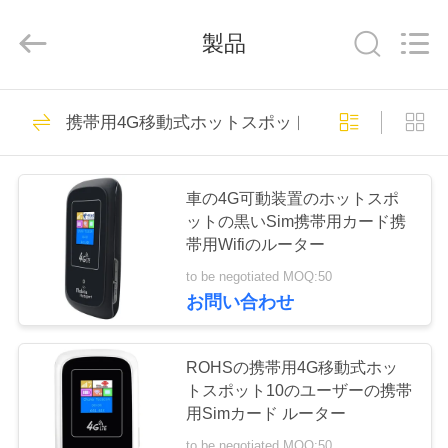
2021
-
2026
製品
Shenzhen
Tuoshi
Network
Communications
Co.,
家
Ltd.
42
All
携帯用4G移動式ホットスポット
Rights
Reserved.
WiFi LTEのルーター
プ
車の4G可動装置のホットスポ
ロ
ットの黒いSim携帯用カード携
帯用Wifiのルーター
ダ
to be negotiated MOQ:50
ク
お問い合わせ
62
ト
4G LTEのルーター
ROHSの携帯用4G移動式ホッ
トスポット10のユーザーの携帯
300Mbps
私
用Simカード ルーター
to be negotiated MOQ:50