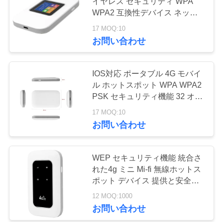
イヤレス セキュリティ WPA
質
WPA2 互換性デバイス ネット
管
ワーク アクセス と ワイヤレス
17 MOQ:10
56
性能 を 提供 商用
お問い合わせ
理
5G WiFiのルーター
IOS対応 ポータブル 4G モバイ
私
ル ホットスポット WPA WPA2
達
PSK セキュリティ機能 32 オン
ス重さ 急速な接続を確保
17 MOQ:10
に
お問い合わせ
連
27
絡
WEP セキュリティ機能 統合さ
5G 屋外 CPE
れた4g ミニ Mi-fi 無線ホットス
し
ポット デバイス 提供と安全な
無線インターネット接続
な
12 MOQ:1000
お問い合わせ
さ