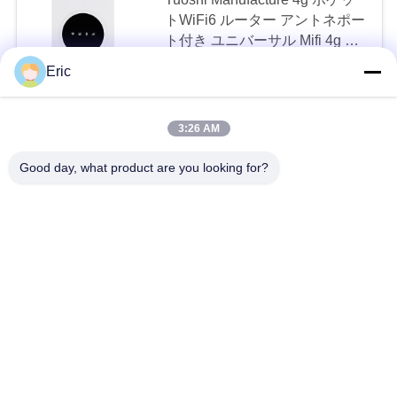
4G GSMのアンテナ
トWiFi6 ルーター アントネポー
ト付き ユニバーサル Mifi 4g ポ
ータブル Wifi ルーター
16 MOQ:50
Eric
CONTACT
3:26 AM
ユニバーサル 4G ポケット WiFi
11
Good day, what product are you looking for?
ルーター ESIM と SIM カード
スロット 4G LTE リピエーター
2地点間無線橋
付き WiFi ルーター
17 MOQ:20
CONTACT
マック対応 4G ポケットWiFiル
ーター 150Mbps スピードと
SIMカード互換性
16 MOQ:50
CONTACT