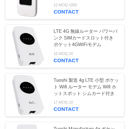
loraのガラス繊維の
け安定データ伝送
12 MOQ:1000
CONTACT
アンテナ
LTE 4G 無線ルーター パワーバ
ンク SIMカードスロット付き
ポケット4GWiFiモデム
16 MOQ:20
10
CONTACT
USBのハブのドッ
キング・ステーシ
Tuoshi 製造 4g LTE 小型 ポケッ
ト Wifi ルーター モデム Wifi ホ
ョン
ットスポット シムカード付き
17 MOQ:10
CONTACT
18
Tuoshi Manufacture 4g ポケッ