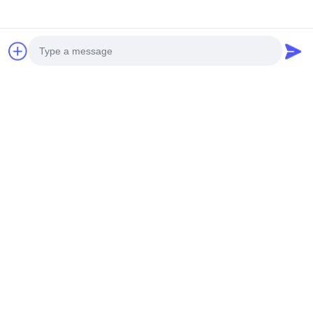
MTK チップセット 4G ポータブ
ルワイヤレスホットスポット
シングルバンド LTE アップロ
ード 150Mbps
15 MOQ:1000
CONTACT
Photo
軽量MTKチップセット 4Gポー
Video Call
タブルホットスポット
Audio Call
WPA/WPA2セキュリティ
Windows/Mac/IOS/Androidに対
15 MOQ:1000
応
CONTACT
MTKチップセット 4Gモバイル
ホットスポット WPA/WPA2-
PSKセキュリティ付きの軽量無