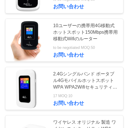
達
お問い合わせ
に
つ
38
10ユーザーの携帯用4G移動式
ホットスポット150Mbps携帯用
い
移動式Wifiのルーター
LTEのルーターVolte
て
to be negotiated MOQ:50
お問い合わせ
工
2.4Gシングルバンド ポータブ
場
ル4Gモバイルホットスポット
37
旅
WPA WPA2Wifiセキュリティと
ワイヤレス通信のためのLTEア
SiMの二重移動式ル
17 MOQ:10
行
ップロード速度150Mbpsを提供
お問い合わせ
ーター
品
ワイヤレス オリジナル 製造 ワ