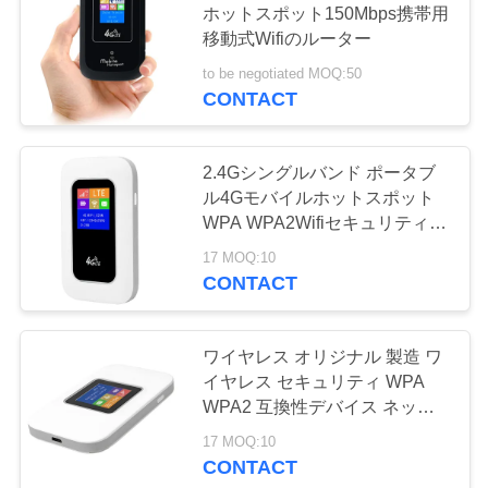
図
ホットスポット150Mbps携帯用
14
移動式Wifiのルーター
壁プラグのWiFiの
PRIVACY
to be negotiated MOQ:50
CONTACT
エクステンダー
POLICY
2.4Gシングルバンド ポータブ
ル4Gモバイルホットスポット
WPA WPA2Wifiセキュリティと
ワイヤレス通信のためのLTEア
59
17 MOQ:10
ップロード速度150Mbpsを提供
携帯用4G移動式ホ
CONTACT
ットスポット
ワイヤレス オリジナル 製造 ワ
イヤレス セキュリティ WPA
WPA2 互換性デバイス ネット
ワーク アクセス と ワイヤレス
17 MOQ:10
性能 を 提供 商用
CONTACT
22