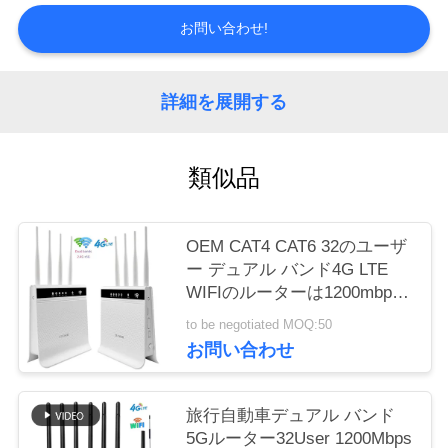
質
お問い合わせ!
管
理
詳細を展開する
私
類似品
達
に
OEM CAT4 CAT6 32のユーザ
ー デュアル バンド4G LTE
連
WIFIのルーターは1200mbps
絡
バンド ロックCPEの鍵を開け
to be negotiated MOQ:50
る
お問い合わせ
し
な
旅行自動車デュアル バンド
さ
5Gルーター32User 1200Mbps