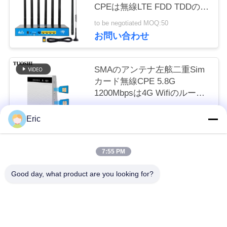
CPEは無線LTE FDD TDDの鍵
い
を開ける
to be negotiated MOQ:50
お問い合わせ
ニ
SMAのアンテナ左舷二重Sim
ュ
カード無線CPE 5.8G
ー
1200Mbpsは4G Wifiのルータ
ーの鍵を開けた
ス
to be negotiated MOQ:50
Eric
お問い合わせ
場
7:55 PM
人気カテゴリ
すべて
合
Good day, what product are you looking for?
WiFi LTEのルーター
4G LTEのルーター300Mbps
引
用
LTEのルーターVolte
SiMの二重移動式ルーター