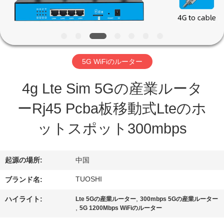
達
に
つ
い
5G WiFiのルーター
て
4g Lte Sim 5Gの産業ルータ
ーRj45 Pcba板移動式Lteのホ
工
ットスポット300mbps
場
旅
起源の場所:
中国
行
TUOSHI
ブランド名:
,
ハイライト:
Lte 5Gの産業ルーター
300mbps 5Gの産業ルーター
品
,
5G 1200Mbps WiFiのルーター