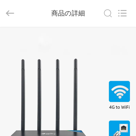
2021
-
2026
商品の詳細
Shenzhen
Tuoshi
Network
Communications
Co.,
家
Ltd.
All
Rights
Reserved.
プ
ロ
ダ
ク
ト
私